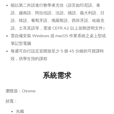
能以第二外語進行教學者尤佳（語言如印尼語、泰
語、越南語、阿拉伯語、法語、德語、義大利語、日
語、韓語、葡萄牙語、俄羅斯語、西班牙語、哈薩克
語、土耳其語等，需達 CEFR A2 以上並附證明文件）
需自備安裝 Windows 或 macOS 作業系統之桌上型或
筆記型電腦
每週可自行設定並開放至少 5 個 45 分鐘的可授課時
段，供學生預約課程
系統需求
瀏覽器：Chrome
頻寬：
光纖